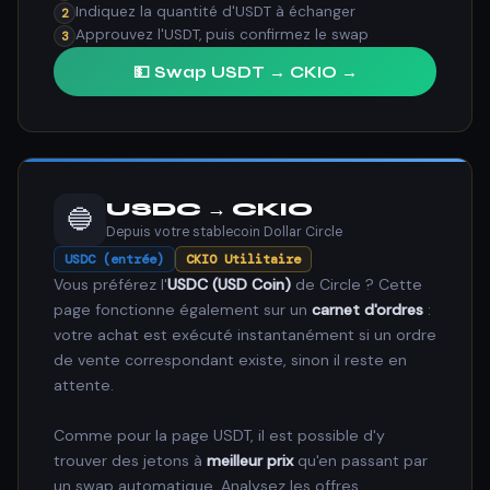
Indiquez la quantité d'USDT à échanger
2
Approuvez l'USDT, puis confirmez le swap
3
💵 Swap USDT → CKIO →
USDC → CKIO
🔵
Depuis votre stablecoin Dollar Circle
USDC (entrée)
CKIO Utilitaire
Vous préférez l'
USDC (USD Coin)
de Circle ? Cette
page fonctionne également sur un
carnet d'ordres
:
votre achat est exécuté instantanément si un ordre
de vente correspondant existe, sinon il reste en
attente.
Comme pour la page USDT, il est possible d'y
trouver des jetons à
meilleur prix
qu'en passant par
un swap automatique. Analysez les offres