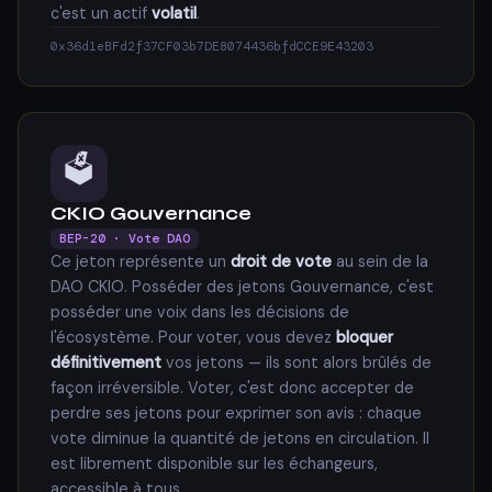
c'est un actif
volatil
.
0x36d1eBFd2f37CF03b7DE8074436bfdCCE9E43203
🗳️
CKIO Gouvernance
BEP-20 · Vote DAO
Ce jeton représente un
droit de vote
au sein de la
DAO CKIO. Posséder des jetons Gouvernance, c'est
posséder une voix dans les décisions de
l'écosystème. Pour voter, vous devez
bloquer
définitivement
vos jetons — ils sont alors brûlés de
façon irréversible. Voter, c'est donc accepter de
perdre ses jetons pour exprimer son avis : chaque
vote diminue la quantité de jetons en circulation. Il
est librement disponible sur les échangeurs,
accessible à tous.