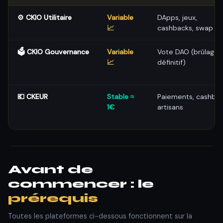
⚙️ CKIO Utilitaire
Variable
DApps, jeux,
📈
cashbacks, swap
🗳️ CKIO Gouvernance
Variable
Vote DAO (brûlage
📈
définitif)
💶 CKEUR
Stable ≈
Paiements, cashba
1€
artisans
Avant de
commencer : le
prérequis
Toutes les plateformes ci-dessous fonctionnent sur la