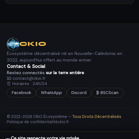
possédez déjà.
obtenir votre autorisation explicite via une transaction
"approve". C'est normal et attendu. Vérifiez toujours
Vous devez obtenir du BNB sur un exchange centralisé
que l'adresse du contrat qui demande l'approbation
(Binance, Coinbase, Kraken…), puis le transférer dans
correspond bien à la plateforme officielle.
votre wallet MetaMask sur le réseau BSC. Une petite
quantité suffit :
0,01 BNB permet de réaliser plusieurs
dizaines de transactions
. Nos guides expliquent
CKIO
comment procéder :
Guide MetaMask PC
,
Guide Token
Écosystème décentralisé né en Nouvelle-Calédonie en
Pocket
,
Guide Discord
.
2022, aujourd'hui offert au monde entier.
Contact & Social
Restez connectés
sur la terre entière
📧 contact@ckio.fr
⏰ Horaires : 24h/24
Facebook
WhatsApp
Discord
₿ BSCScan
© 2022-2026 CKIO Écosystème —
Tous Droits Décentralisés
Politique de confidentialité
ckio.fr
Ce site respecte votre vie privée