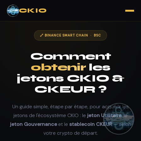
CKIO
🔗 BINANCE SMART CHAIN · BSC
Comment
obtenir
les
jetons CKIO &
CKEUR ?
Un guide simple, étape par étape, pour acquérir les
jetons de l'écosystème CKIO : le
jeton Utilitaire
, le
jeton Gouvernance
et le
stablecoin CKEUR
— selon
votre crypto de départ.