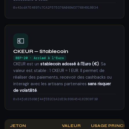
0x43cdA7E4897c7CA2F575376A069d377684918034
💶
CKEUR — Stablecoin
BEP-20 · Arrimé à l'Euro
CKEUR est un
stablecoin adossé à l'Euro (€)
. Sa
valeur est stable : 1 CKEUR ≈ 1 EUR. Il permet de
réaliser des paiements, recevoir des cashbacks ou
interagir avec les artisans partenaires
sans risquer
de volatilité
.
0x84fc015d60f44fEB2CbA2dE9c896454182BC0F30
JETON
VALEUR
USAGE PRINCIP